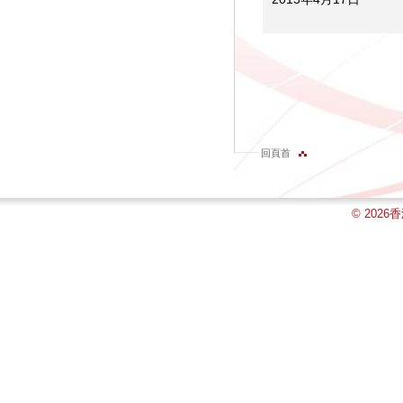
回頁首
© 202